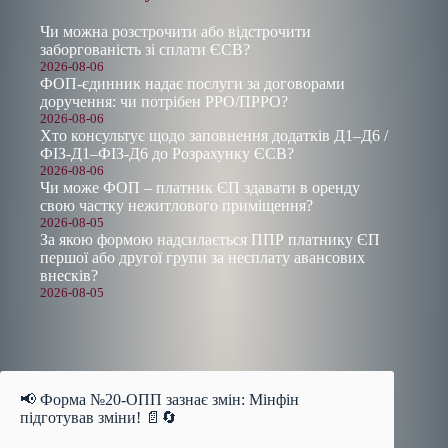
Чи можна розстрочити або відстрочити
заборгованість зі сплати ЄСВ?
2026-08-06
ФОП-єдинник надає послуги за договорами
доручення: чи потрібен РРО/ПРРО?
2026-08-06
Хто консультує щодо заповнення додатків Д1–Д6 /
ФІЗ-Д1–ФІЗ-Д6 до Розрахунку ЄСВ?
2026-08-06
Чи може ФОП – платник ЄП здавати в оренду
свою частку нежитлового приміщення?
2026-08-05
За якою формою надсилається ППР платнику ЄП
першої або другої групи за несплату авансових
внесків?
2026-08-05
📢 Форма №20-ОПП зазнає змін: Мінфін
підготував зміни! 📄🔄