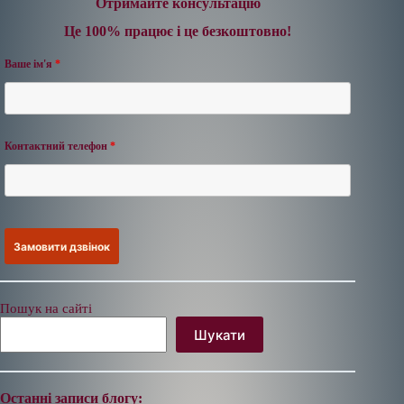
Отримайте консультацію
Це 100% працює і це безкоштовно!
Ваше ім'я
*
Контактний телефон
*
Пошук на сайті
Шукати
Останні записи блогу: