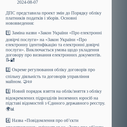
2024-08-07
ДПС представила проект змін до Порядку обліку
платників податків і зборів. Основні
нововведення:
1️⃣ Заміна назви «Закон України «Про електронні
довірчі послуги» на «Закон України «Про
електронну ідентифікацію та електронні довірчі
послуги». Виключається умова щодо укладення
договору про визнання електронних документів.
📝🔐
2️⃣ Окреме регулювання обліку договорів про
спільну діяльність та договорів управління
майном. 🤝📜
3️⃣ Новий порядок взяття на облік/зняття з обліку
відокремлених підрозділів іноземних юросіб на
підставі відомостей з Єдиного державного реєстру.
🌍📊
4️⃣ Назва «Повідомлення про об’єкти