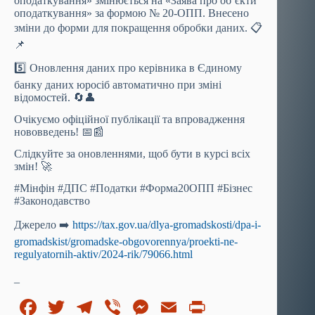
оподаткування» змінюється на «Заява про об’єкти
оподаткування» за формою № 20-ОПП. Внесено
зміни до форми для покращення обробки даних. 📋
📌
5️⃣ Оновлення даних про керівника в Єдиному
банку даних юросіб автоматично при зміні
відомостей. 🔄👤
Очікуємо офіційної публікації та впровадження
нововведень! 📅📰
Слідкуйте за оновленнями, щоб бути в курсі всіх
змін! 🚀
#Мінфін #ДПС #Податки #Форма20ОПП #Бізнес
#Законодавство
Джерело ➡️
https://tax.gov.ua/dlya-gromadskosti/dpa-i-
gromadskist/gromadske-obgovorennya/proekti-ne-
regulyatornih-aktiv/2024-rik/79066.html
_
Fa
T
Te
Vi
M
E
Pr