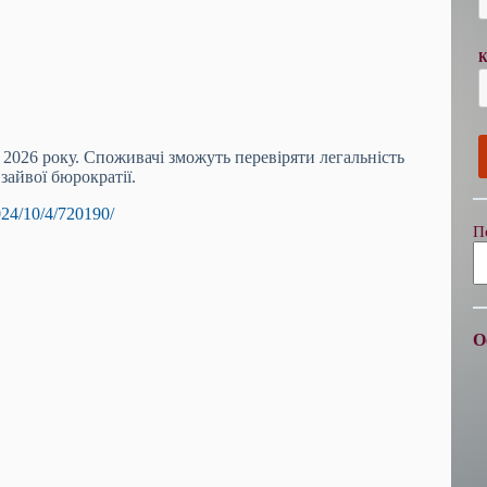
К
і 2026 року. Споживачі зможуть перевіряти легальність
 зайвої бюрократії.
024/10/4/720190/
П
О