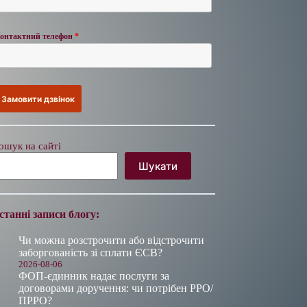
онтактний телефон
*
ошук на сайті
Шукати
станні записи блогу:
Чи можна розстрочити або відстрочити
заборгованість зі сплати ЄСВ?
2026-08-06
ФОП-єдинник надає послуги за
договорами доручення: чи потрібен РРО/
ПРРО?