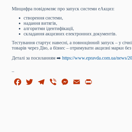
Мінцифра повідомляє про запуск системи еАкциз:
створення системи,
надання витягів,
алгоритми ідентифікації,
складання акцизних електронних документів.
Тестування стартує навесні, а повноцінний запуск – у січн
товарів через Дію, а бізнес – отримувати акцизні марки без
Деталі за посиланням ➡️
https://www.epravda.com.ua/news/2
_
Fa
T
Te
Vi
M
E
Pr
ce
wi
le
be
es
m
in
bo
tte
gr
r
se
ail
t
ok
r
a
ng
m
er