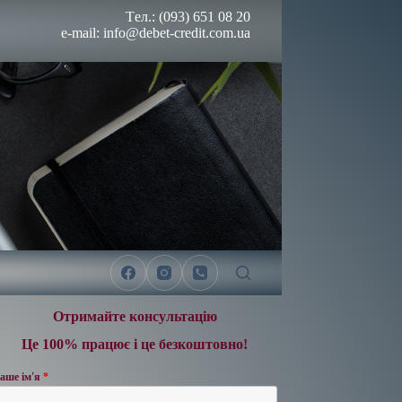
Tел.: (093) 651 08 20
e-mail: info@debet-credit.com.ua
Отримайте консультацію
Це 100% працює і це безкоштовно!
аше ім'я
*