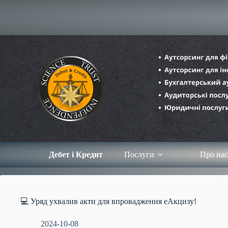
Перейти
до
вмісту
Дебет і Кредит
Послуги
Про нас
💻 Уряд ухвалив акти для впровадження еАкцизу!
2024-10-08