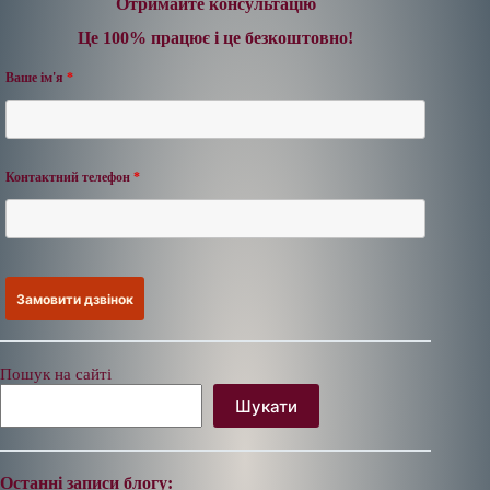
Отримайте консультацію
Це 100% працює і це безкоштовно!
Ваше ім'я
*
Контактний телефон
*
Пошук на сайті
Шукати
Останні записи блогу: