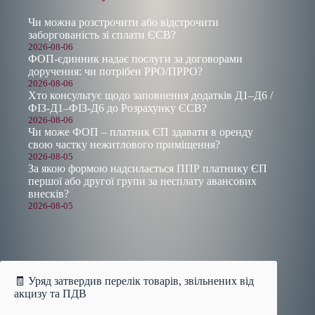
Чи можна розстрочити або відстрочити
заборгованість зі сплати ЄСВ?
2026-08-06
ФОП-єдинник надає послуги за договорами
доручення: чи потрібен РРО/ПРРО?
2026-08-06
Хто консультує щодо заповнення додатків Д1–Д6 /
ФІЗ-Д1–ФІЗ-Д6 до Розрахунку ЄСВ?
2026-08-06
Чи може ФОП – платник ЄП здавати в оренду
свою частку нежитлового приміщення?
2026-08-05
За якою формою надсилається ППР платнику ЄП
першої або другої групи за несплату авансових
внесків?
2026-08-05
🧾 Уряд затвердив перелік товарів, звільнених від
акцизу та ПДВ