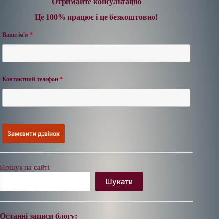
Отримайте консультацію
Це 100% працює і це безкоштовно!
Ваше ім'я
*
Контактний телефон
*
Пошук на сайті
Шукати
Останні записи блогу: