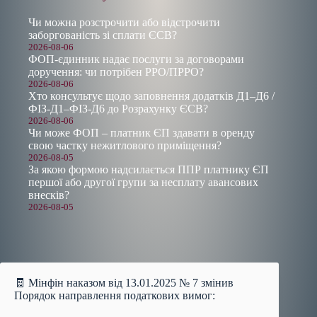
Чи можна розстрочити або відстрочити
заборгованість зі сплати ЄСВ?
2026-08-06
ФОП-єдинник надає послуги за договорами
доручення: чи потрібен РРО/ПРРО?
2026-08-06
Хто консультує щодо заповнення додатків Д1–Д6 /
ФІЗ-Д1–ФІЗ-Д6 до Розрахунку ЄСВ?
2026-08-06
Чи може ФОП – платник ЄП здавати в оренду
свою частку нежитлового приміщення?
2026-08-05
За якою формою надсилається ППР платнику ЄП
першої або другої групи за несплату авансових
внесків?
2026-08-05
🧾 Мінфін наказом від 13.01.2025 № 7 змінив
Порядок направлення податкових вимог: