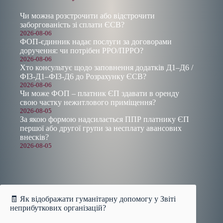
Чи можна розстрочити або відстрочити
заборгованість зі сплати ЄСВ?
2026-08-06
ФОП-єдинник надає послуги за договорами
доручення: чи потрібен РРО/ПРРО?
2026-08-06
Хто консультує щодо заповнення додатків Д1–Д6 /
ФІЗ-Д1–ФІЗ-Д6 до Розрахунку ЄСВ?
2026-08-06
Чи може ФОП – платник ЄП здавати в оренду
свою частку нежитлового приміщення?
2026-08-05
За якою формою надсилається ППР платнику ЄП
першої або другої групи за несплату авансових
внесків?
2026-08-05
🧾 Як відображати гуманітарну допомогу у Звіті
неприбуткових організацій?