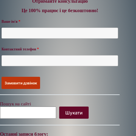
Отримайте консультацію
Це 100% працює і це безкоштовно!
Ваше ім'я
*
Контактний телефон
*
Пошук на сайті
Шукати
Останні записи блогу: