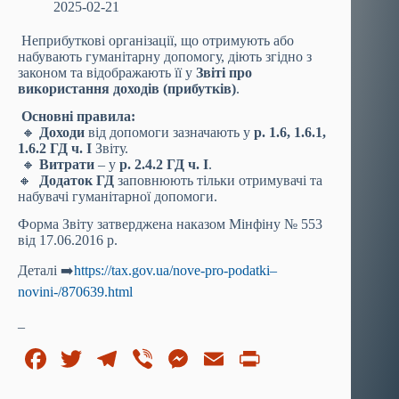
2025-02-21
Неприбуткові організації, що отримують або
набувають гуманітарну допомогу, діють згідно з
законом та відображають її у
Звіті про
використання доходів (прибутків)
.
Основні правила:
🔸
Доходи
від допомоги зазначають у
р. 1.6, 1.6.1,
1.6.2 ГД ч. І
Звіту.
🔸
Витрати
– у
р. 2.4.2 ГД ч. І
.
🔸
Додаток ГД
заповнюють тільки отримувачі та
набувачі гуманітарної допомоги.
Форма Звіту затверджена наказом Мінфіну № 553
від 17.06.2016 р.
Деталі ➡️
https://tax.gov.ua/nove-pro-podatki–
novini-/870639.html
_
Fa
T
Te
Vi
M
E
Pr
ce
wi
le
be
es
m
in