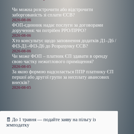
Чи можна розстрочити або відстрочити
заборгованість зі сплати ЄСВ?
2026-08-06
ФОП-єдинник надає послуги за договорами
доручення: чи потрібен РРО/ПРРО?
2026-08-06
Хто консультує щодо заповнення додатків Д1–Д6 /
ФІЗ-Д1–ФІЗ-Д6 до Розрахунку ЄСВ?
2026-08-06
Чи може ФОП – платник ЄП здавати в оренду
свою частку нежитлового приміщення?
2026-08-05
За якою формою надсилається ППР платнику ЄП
першої або другої групи за несплату авансових
внесків?
2026-08-05
🧾 До 1 травня — подайте заяву на пільгу із
земподатку