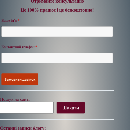
Отримайте консультацію
Це 100% працює і це безкоштовно!
Ваше ім'я
*
Контактний телефон
*
Пошук на сайті
Шукати
Останні записи блогу: