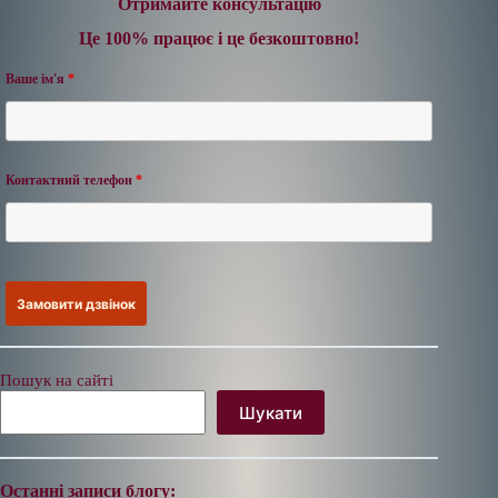
Отримайте консультацію
Це 100% працює і це безкоштовно!
Ваше ім'я
*
Контактний телефон
*
Пошук на сайті
Шукати
Останні записи блогу: