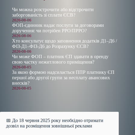
Чи можна розстрочити або відстрочити
заборгованість зі сплати ЄСВ?
2026-08-06
ФОП-єдинник надає послуги за договорами
доручення: чи потрібен РРО/ПРРО?
2026-08-06
Хто консультує щодо заповнення додатків Д1–Д6 /
ФІЗ-Д1–ФІЗ-Д6 до Розрахунку ЄСВ?
2026-08-06
Чи може ФОП – платник ЄП здавати в оренду
свою частку нежитлового приміщення?
2026-08-05
За якою формою надсилається ППР платнику ЄП
першої або другої групи за несплату авансових
внесків?
2026-08-05
📅 До 18 червня 2025 року необхідно отримати
дозвіл на розміщення зовнішньої реклами