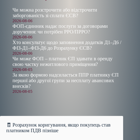
Чи можна розстрочити або відстрочити
заборгованість зі сплати ЄСВ?
2026-08-06
ФОП-єдинник надає послуги за договорами
доручення: чи потрібен РРО/ПРРО?
2026-08-06
Хто консультує щодо заповнення додатків Д1–Д6 /
ФІЗ-Д1–ФІЗ-Д6 до Розрахунку ЄСВ?
2026-08-06
Чи може ФОП – платник ЄП здавати в оренду
свою частку нежитлового приміщення?
2026-08-05
За якою формою надсилається ППР платнику ЄП
першої або другої групи за несплату авансових
внесків?
2026-08-05
🧾 Розрахунок коригування, якщо покупець став
платником ПДВ пізніше