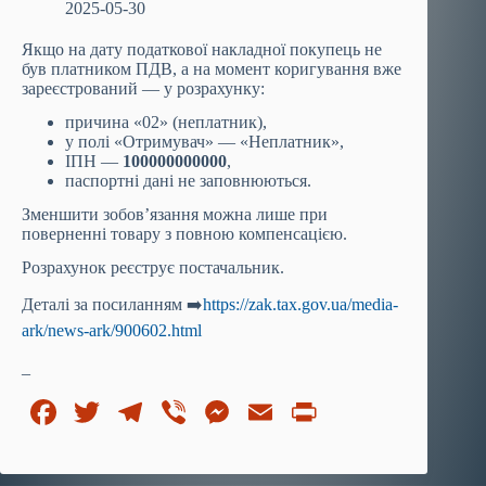
2025-05-30
Якщо на дату податкової накладної покупець не
був платником ПДВ, а на момент коригування вже
зареєстрований — у розрахунку:
причина «02» (неплатник),
у полі «Отримувач» — «Неплатник»,
ІПН —
100000000000
,
паспортні дані не заповнюються.
Зменшити зобов’язання можна лише при
поверненні товару з повною компенсацією.
Розрахунок реєструє постачальник.
Деталі за посиланням ➡️
https://zak.tax.gov.ua/media-
ark/news-ark/900602.html
_
Fa
T
Te
Vi
M
E
Pr
ce
wi
le
be
es
m
in
bo
tte
gr
r
se
ail
t