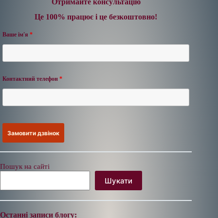
Отримайте консультацію
Це 100% працює і це безкоштовно!
Ваше ім'я
*
Контактний телефон
*
Пошук на сайті
Шукати
Останні записи блогу: