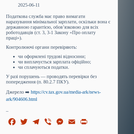
2025-06-11
Податкова служба має право вимагати
нарахування мінімальної зарплати, оскільки вона є
державною гарантією, обов’язковою для всіх
роботодавців (ст. 3, 3-1 Закону «Про оплату
праці»).
Контролюючі органи перевіряють:
чи оформлені трудові відносини;
чи виплачується зарплата офіційно;
чи сплачуються податки.
У разі порушень — проводять перевірки без
попередження (п. 80.2.7 ПКУ).
Джерело ➡️
https://cv.tax.gov.ua/media-ark/news-
ark/904606.html
_
Fa
T
Te
Vi
M
E
Pr
ce
wi
le
be
es
m
in