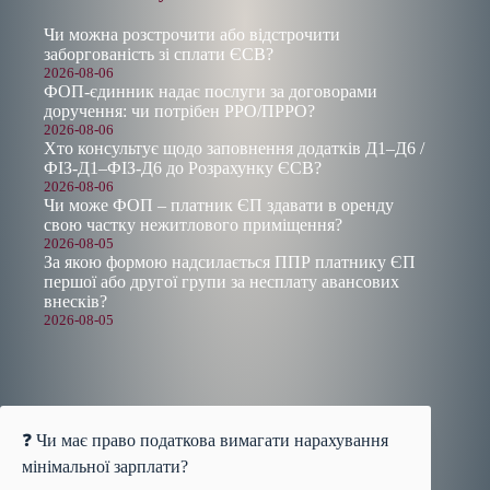
Чи можна розстрочити або відстрочити
заборгованість зі сплати ЄСВ?
2026-08-06
ФОП-єдинник надає послуги за договорами
доручення: чи потрібен РРО/ПРРО?
2026-08-06
Хто консультує щодо заповнення додатків Д1–Д6 /
ФІЗ-Д1–ФІЗ-Д6 до Розрахунку ЄСВ?
2026-08-06
Чи може ФОП – платник ЄП здавати в оренду
свою частку нежитлового приміщення?
2026-08-05
За якою формою надсилається ППР платнику ЄП
першої або другої групи за несплату авансових
внесків?
2026-08-05
❓ Чи має право податкова вимагати нарахування
мінімальної зарплати?