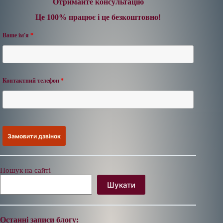
Отримайте консультацію
Це 100% працює і це безкоштовно!
Ваше ім'я
*
Контактний телефон
*
Пошук на сайті
Шукати
Останні записи блогу: