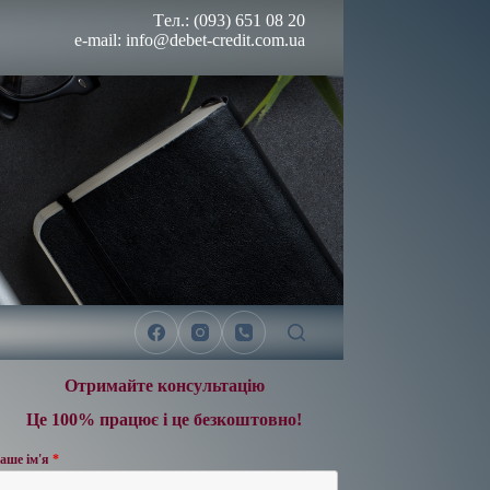
Tел.: (093) 651 08 20
e-mail: info@debet-credit.com.ua
Отримайте консультацію
Це 100% працює і це безкоштовно!
аше ім'я
*