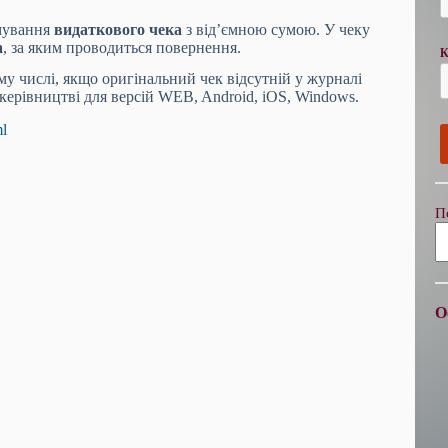
мування
видаткового чека
з від’ємною сумою. У чеку
а
, за яким проводиться повернення.
К
му числі, якщо оригінальний чек відсутній у журналі
ерівництві для версій WEB, Android, iOS, Windows.
ml
П
О