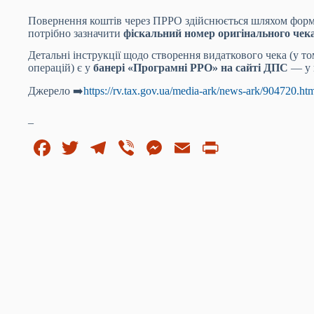
Повернення коштів через ПРРО здійснюється шляхом фор
потрібно зазначити
фіскальний номер оригінального чек
Детальні інструкції щодо створення видаткового чека (у то
операцій) є у
банері «Програмні РРО» на сайті ДПС
— у к
Джерело ➡️
https://rv.tax.gov.ua/media-ark/news-ark/904720.ht
_
Fa
T
Te
Vi
M
E
Pr
ce
wi
le
be
es
m
in
bo
tte
gr
r
se
ail
t
ok
r
a
ng
m
er