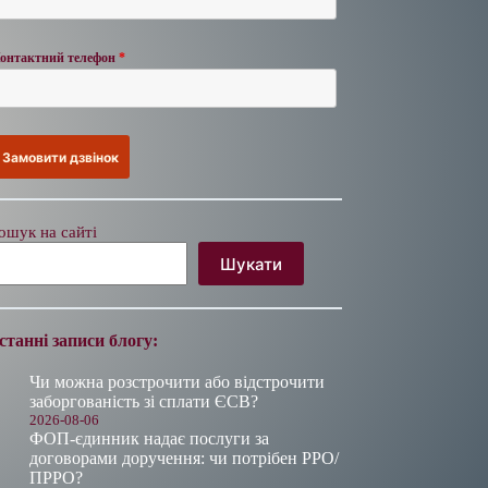
онтактний телефон
*
ошук на сайті
Шукати
станні записи блогу:
Чи можна розстрочити або відстрочити
заборгованість зі сплати ЄСВ?
2026-08-06
ФОП-єдинник надає послуги за
договорами доручення: чи потрібен РРО/
ПРРО?