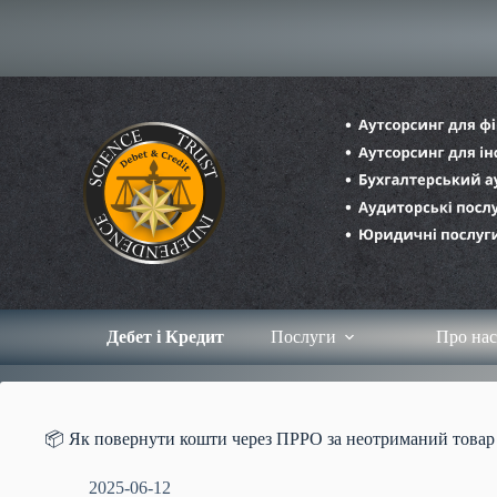
Перейти
до
вмісту
Дебет і Кредит
Послуги
Про нас
📦 Як повернути кошти через ПРРО за неотриманий товар
2025-06-12