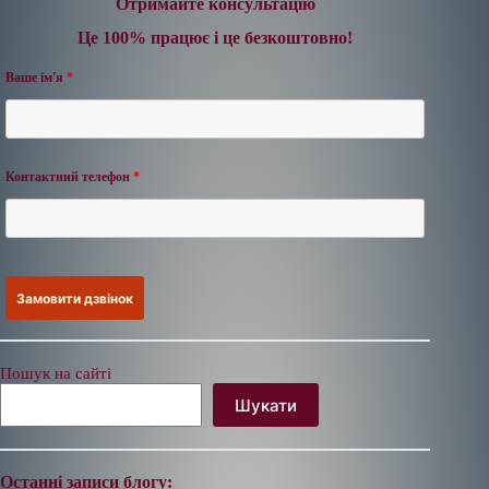
Отримайте консультацію
Це 100% працює і це безкоштовно!
Ваше ім'я
*
Контактний телефон
*
Пошук на сайті
Шукати
Останні записи блогу: