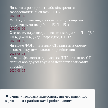
Чи можна розстрочити або відстрочити
заборгованість зі сплати ЄСВ?
2026-08-06
ФОП-єдинник надає послуги за договорами
доручення: чи потрібен РРО/ПРРО?
2026-08-06
Хто консультує щодо заповнення додатків Д1–Д6 /
ФІЗ-Д1–ФІЗ-Д6 до Розрахунку ЄСВ?
2026-08-06
Чи може ФОП – платник ЄП здавати в оренду
свою частку нежитлового приміщення?
2026-08-05
За якою формою надсилається ППР платнику ЄП
першої або другої групи за несплату авансових
внесків?
2026-08-05
🔔 Зміни у трудових відносинах під час війни: що
варто знати працівникам і роботодавцям