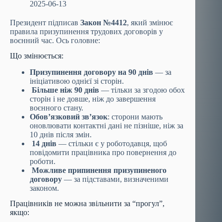
2025-06-13
Президент підписав
Закон №4412
, який змінює
правила призупинення трудових договорів у
воєнний час. Ось головне:
Що змінюється:
Призупинення договору на 90 днів
— за
ініціативою однієї зі сторін.
Більше ніж 90 днів
— тільки за згодою обох
сторін і не довше, ніж до завершення
воєнного стану.
Обов’язковий зв’язок
: сторони мають
оновлювати контактні дані не пізніше, ніж за
10 днів після змін.
14 днів
— стільки є у роботодавця, щоб
повідомити працівника про повернення до
роботи.
Можливе припинення призупиненого
договору
— за підставами, визначеними
законом.
Працівників не можна звільнити за “прогул”,
якщо: