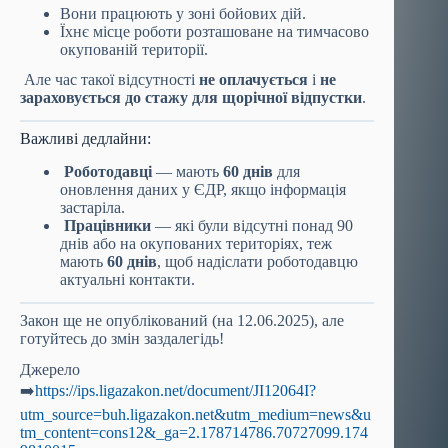
Вони працюють у зоні бойових дій.
Їхнє місце роботи розташоване на тимчасово
окупованій території.
Але час такої відсутності
не оплачується
і
не
зараховується до стажу для щорічної відпустки
.
Важливі дедлайни:
Роботодавці
— мають
60 днів
для
оновлення даних у ЄДР, якщо інформація
застаріла.
Працівники
— які були відсутні понад 90
днів або на окупованих територіях, теж
мають
60 днів
, щоб надіслати роботодавцю
актуальні контакти.
Закон ще не опублікований (на 12.06.2025), але
готуйтесь до змін заздалегідь!
Джерело
➡️
https://ips.ligazakon.net/document/JI12064I?
utm_source=buh.ligazakon.net&utm_medium=news&u
tm_content=cons12&_ga=2.178714786.70727099.174