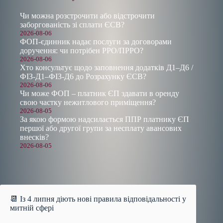
Чи можна розстрочити або відстрочити
заборгованість зі сплати ЄСВ?
2026-08-06
ФОП-єдинник надає послуги за договорами
доручення: чи потрібен РРО/ПРРО?
2026-08-06
Хто консультує щодо заповнення додатків Д1–Д6 /
ФІЗ-Д1–ФІЗ-Д6 до Розрахунку ЄСВ?
2026-08-06
Чи може ФОП – платник ЄП здавати в оренду
свою частку нежитлового приміщення?
2026-08-05
За якою формою надсилається ППР платнику ЄП
першої або другої групи за несплату авансових
внесків?
2026-08-05
📆 Із 4 липня діють нові правила відповідальності у
митній сфері