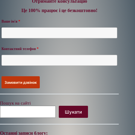
Отримайте консультацію
Це 100% працює і це безкоштовно!
Ваше ім'я
*
Контактний телефон
*
Пошук на сайті
Шукати
Останні записи блогу: