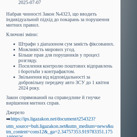
2025-07-07
Набрав чинності Закон №4323, що вводить
індивідуальний підхід до покарань за порушення
митних правил.
Ключові зміни:
Штрафи з діапазоном сум замість фіксованих.
Можливість мирових угод.
Більше прав для порушників у процесі
розгляду.
Посилення контролю поштових відправлень
і боротьби з контрафактом.
Звільнення від відповідальності за
добровільну передачу авто ЗСУ до 1 квітня
2024 року.
Закон спрямований на справедливе й гнучке
вирішення митних справ.
Джерело
➡️
https://ips.ligazakon.net/document/t254323?
utm_source=buh.ligazakon.net&utm_medium=news&u
tm_content=cons12&_ga=2.34757353.919783351.175