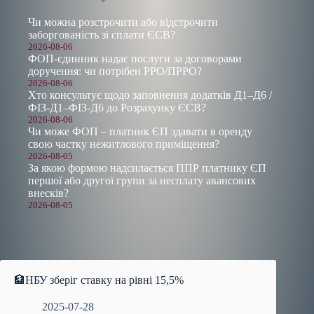
Чи можна розстрочити або відстрочити
заборгованість зі сплати ЄСВ?
2026-08-06
ФОП-єдинник надає послуги за договорами
доручення: чи потрібен РРО/ПРРО?
2026-08-06
Хто консультує щодо заповнення додатків Д1–Д6 /
ФІЗ-Д1–ФІЗ-Д6 до Розрахунку ЄСВ?
2026-08-06
Чи може ФОП – платник ЄП здавати в оренду
свою частку нежитлового приміщення?
2026-08-05
За якою формою надсилається ППР платнику ЄП
першої або другої групи за несплату авансових
внесків?
2026-08-05
🏦НБУ зберіг ставку на рівні 15,5%
2025-07-28