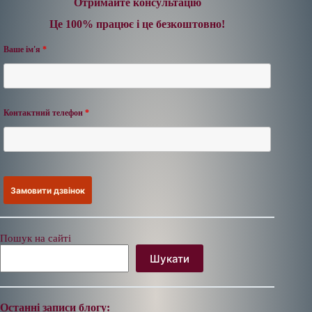
Отримайте консультацію
Це 100% працює і це безкоштовно!
Ваше ім'я
*
Контактний телефон
*
Пошук на сайті
Шукати
Останні записи блогу: