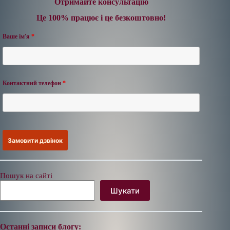
Отримайте консультацію
Це 100% працює і це безкоштовно!
Ваше ім'я
*
Контактний телефон
*
Пошук на сайті
Шукати
Останні записи блогу: