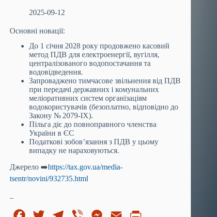
2025-09-12
Основні новації:
До 1 січня 2028 року продовжено касовий
метод ПДВ для електроенергії, вугілля,
централізованого водопостачання та
водовідведення.
Запроваджено тимчасове звільнення від ПДВ
при передачі державних і комунальних
меліоративних систем організаціям
водокористувачів (безоплатно, відповідно до
Закону № 2079-ІХ).
Пільга діє до повноправного членства
України в ЄC
Податкові зобов’язання з ПДВ у цьому
випадку не нараховуються.
Джерело ➡️
https://tax.gov.ua/media-
tsentr/novini/932735.html
_
Fa
T
Te
Vi
M
E
Pr