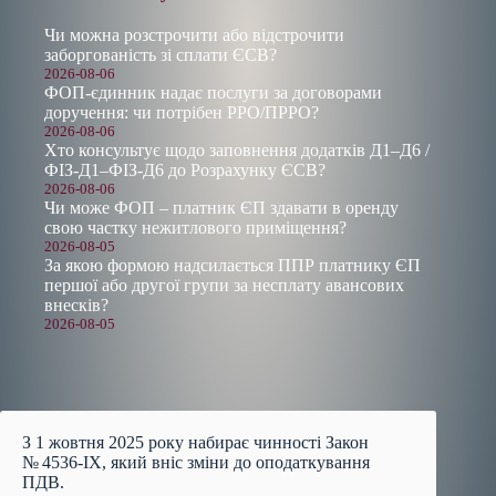
Чи можна розстрочити або відстрочити
заборгованість зі сплати ЄСВ?
2026-08-06
ФОП-єдинник надає послуги за договорами
доручення: чи потрібен РРО/ПРРО?
2026-08-06
Хто консультує щодо заповнення додатків Д1–Д6 /
ФІЗ-Д1–ФІЗ-Д6 до Розрахунку ЄСВ?
2026-08-06
Чи може ФОП – платник ЄП здавати в оренду
свою частку нежитлового приміщення?
2026-08-05
За якою формою надсилається ППР платнику ЄП
першої або другої групи за несплату авансових
внесків?
2026-08-05
З 1 жовтня 2025 року набирає чинності Закон
№ 4536-IX, який вніс зміни до оподаткування
ПДВ.