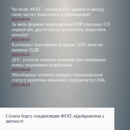
Чи може ФОП – платник ЄП здавати в оренду
свою частку нежитлового приміщення?
2026-08-05
За якою формою надсилається ППР платнику ЄП
першої або другої групи за несплату авансових
внесків?
2026-08-05
Капітальні трансферти за кодом 3210: коли не
виникає ПДВ
2026-08-05
ДПС усунула технічні помилки при прийманні
нових податкових розрахунків
2026-08-04
Міноборони оновило порядок підтвердження
статусу критично важливих підприємств ОПК
2026-08-04
Сплата боргу спадкоємцям ФОП: відображення у
звітності