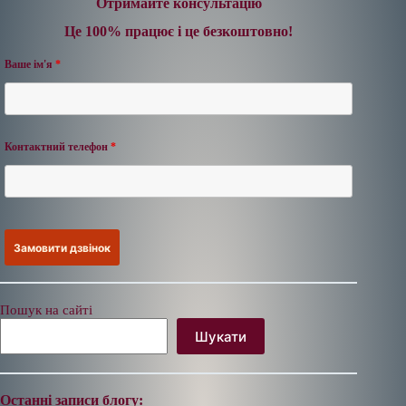
Отримайте консультацію
Це 100% працює і це безкоштовно!
Ваше ім'я
*
Контактний телефон
*
Пошук на сайті
Шукати
Останні записи блогу: