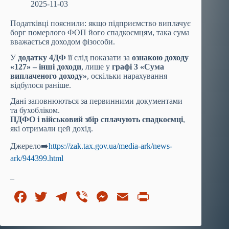
2025-11-03
Податківці пояснили: якщо підприємство виплачує
борг померлого ФОП його спадкоємцям, така сума
вважається доходом фізособи.
У
додатку 4ДФ
її слід показати за
ознакою доходу
«127» – інші доходи
, лише у
графі 3 «Сума
виплаченого доходу»
, оскільки нарахування
відбулося раніше.
Дані заповнюються за первинними документами
та бухобліком.
ПДФО і військовий збір сплачують спадкоємці
,
які отримали цей дохід.
Джерело➡️
https://zak.tax.gov.ua/media-ark/news-
ark/944399.html
_
Fa
T
Te
Vi
M
E
Pr
ce
wi
le
be
es
m
in