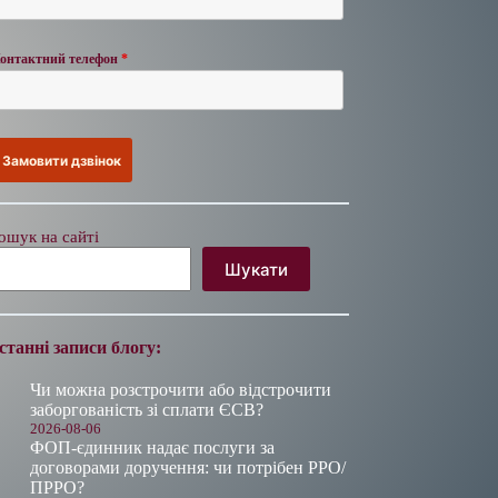
онтактний телефон
*
ошук на сайті
Шукати
станні записи блогу:
Чи можна розстрочити або відстрочити
заборгованість зі сплати ЄСВ?
2026-08-06
ФОП-єдинник надає послуги за
договорами доручення: чи потрібен РРО/
ПРРО?