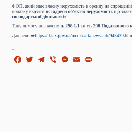
ФОП, який здає власну нерухомість в оренду на спрощеній 
податку вказати
всі адреси об’єктів нерухомості
, що здаю
господарської діяльності»
.
Таку вимогу визначено
п. 298.1.1 та ст. 298 Податкового
Джерело ➡️
https://if.tax.gov.ua/media-ark/news-ark/948439.htm
_
Fa
T
Te
Vi
M
E
Pr
ce
wi
le
be
es
m
in
bo
tte
gr
r
se
ail
t
ok
r
a
ng
m
er