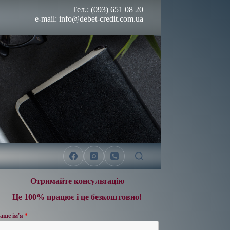
Tел.: (093) 651 08 20
e-mail: info@debet-credit.com.ua
Отримайте консультацію
Це 100% працює і це безкоштовно!
аше ім'я
*