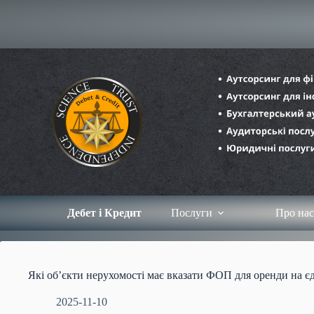
Перейти
до
вмісту
Дебет і Кредит
Послуги
Про нас
Які об’єкти нерухомості має вказати ФОП для оренди на 
2025-11-10