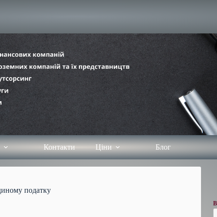
Контакти
Ціни
Блог
єдиному податку
В