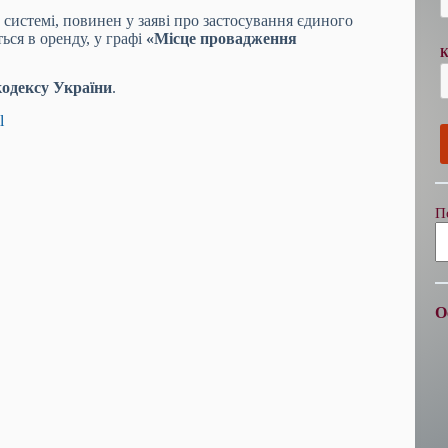
системі, повинен у заяві про застосування єдиного
ться в оренду, у графі
«Місце провадження
К
 кодексу України
.
l
П
О