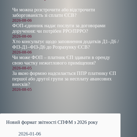
Чи можна розстрочити або відстрочити
заборгованість зі сплати ЄСВ?
2026-08-06
ФОП-єдинник надає послуги за договорами
доручення: чи потрібен РРО/ПРРО?
2026-08-06
Хто консультує щодо заповнення додатків Д1–Д6 /
ФІЗ-Д1–ФІЗ-Д6 до Розрахунку ЄСВ?
2026-08-06
Чи може ФОП – платник ЄП здавати в оренду
свою частку нежитлового приміщення?
2026-08-05
За якою формою надсилається ППР платнику ЄП
першої або другої групи за несплату авансових
внесків?
2026-08-05
Новий формат звітності СПФМ з 2026 року
2026-01-06