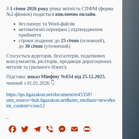
З
1 січня 2026 року
річна звітність СПФМ (форма
№2-фінмон) подається
виключно онлайн
.
без паперу та Word-файлів
автоматичні перевірки і підтвердження
прийняття
строки подання: до
25 січня
(основний),
до
30 січня
(уточнений)
Стосується аудиторів, бухгалтерів, податкових
консультантів, рієлторів, продавців дорогоцінних
металів та грального бізнесу.
Підстава:
наказ Мінфіну №654 від 25.12.2025
,
чинний з 01.01.2026.👇
https://ips.ligazakon.net/document/re45358?
utm_source=buh.ligazakon.net&utm_medium=news&u
tm_content=cons12
_
Fa
T
Te
Vi
M
E
Pr
ce
wi
le
be
es
m
in