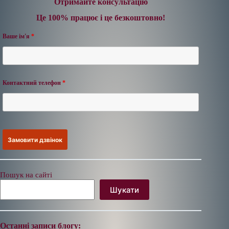
Отримайте консультацію
Це 100% працює і це безкоштовно!
Ваше ім'я
*
Контактний телефон
*
Пошук на сайті
Шукати
Останні записи блогу: