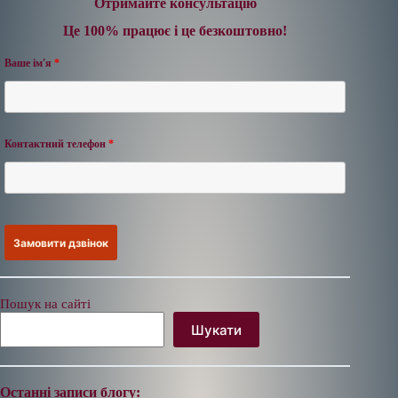
Отримайте консультацію
Це 100% працює і це безкоштовно!
Ваше ім'я
*
Контактний телефон
*
Пошук на сайті
Шукати
Останні записи блогу: