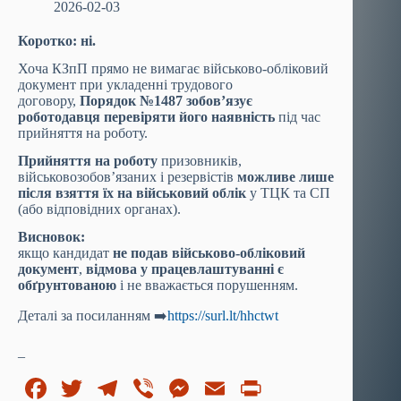
2026-02-03
Коротко: ні.
Хоча КЗпП прямо не вимагає військово-обліковий
документ при укладенні трудового
договору,
Порядок №1487 зобов’язує
роботодавця перевіряти його наявність
під час
прийняття на роботу.
Прийняття на роботу
призовників,
військовозобов’язаних і резервістів
можливе лише
після взяття їх на військовий облік
у ТЦК та СП
(або відповідних органах).
Висновок:
якщо кандидат
не подав військово-обліковий
документ
,
відмова у працевлаштуванні є
обґрунтованою
і не вважається порушенням.
Деталі за посиланням ➡️
https://surl.lt/hhctwt
_
Fa
T
Te
Vi
M
E
Pr