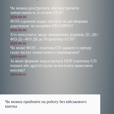
Чи можна розстрочити або відстрочити
заборгованість зі сплати ЄСВ?
2026-08-06
ФОП-єдинник надає послуги за договорами
доручення: чи потрібен РРО/ПРРО?
2026-08-06
Хто консультує щодо заповнення додатків Д1–Д6 /
ФІЗ-Д1–ФІЗ-Д6 до Розрахунку ЄСВ?
2026-08-06
Чи може ФОП – платник ЄП здавати в оренду
свою частку нежитлового приміщення?
2026-08-05
За якою формою надсилається ППР платнику ЄП
першої або другої групи за несплату авансових
внесків?
2026-08-05
Чи можна прийняти на роботу без військового
квитка