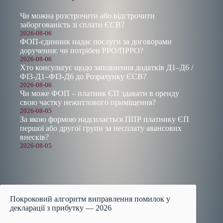
Чи можна розстрочити або відстрочити
заборгованість зі сплати ЄСВ?
2026-08-06
ФОП-єдинник надає послуги за договорами
доручення: чи потрібен РРО/ПРРО?
2026-08-06
Хто консультує щодо заповнення додатків Д1–Д6 /
ФІЗ-Д1–ФІЗ-Д6 до Розрахунку ЄСВ?
2026-08-06
Чи може ФОП – платник ЄП здавати в оренду
свою частку нежитлового приміщення?
2026-08-05
За якою формою надсилається ППР платнику ЄП
першої або другої групи за несплату авансових
внесків?
2026-08-05
Покроковий алгоритм виправлення помилок у
декларації з прибутку — 2026