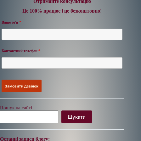
Отримайте консультацію
Це 100% працює і це безкоштовно!
Ваше ім'я
*
Контактний телефон
*
Пошук на сайті
Шукати
Останні записи блогу: