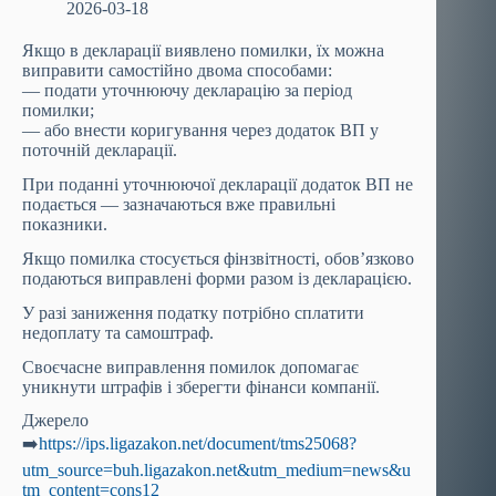
2026-03-18
Якщо в декларації виявлено помилки, їх можна
виправити самостійно двома способами:
— подати уточнюючу декларацію за період
помилки;
— або внести коригування через додаток ВП у
поточній декларації.
При поданні уточнюючої декларації додаток ВП не
подається — зазначаються вже правильні
показники.
Якщо помилка стосується фінзвітності, обов’язково
подаються виправлені форми разом із декларацією.
У разі заниження податку потрібно сплатити
недоплату та самоштраф.
Своєчасне виправлення помилок допомагає
уникнути штрафів і зберегти фінанси компанії.
Джерело
➡️
https://ips.ligazakon.net/document/tms25068?
utm_source=buh.ligazakon.net&utm_medium=news&u
tm_content=cons12