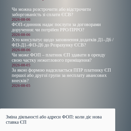
Чи можна розстрочити або відстрочити
заборгованість зі сплати ЄСВ?
2026-08-06
ФОП-єдинник надає послуги за договорами
доручення: чи потрібен РРО/ПРРО?
2026-08-06
Хто консультує щодо заповнення додатків Д1–Д6 /
ФІЗ-Д1–ФІЗ-Д6 до Розрахунку ЄСВ?
2026-08-06
Чи може ФОП – платник ЄП здавати в оренду
свою частку нежитлового приміщення?
2026-08-05
За якою формою надсилається ППР платнику ЄП
першої або другої групи за несплату авансових
внесків?
2026-08-05
Зміна діяльності або адреси ФОП: коли діє нова
ставка ЄП