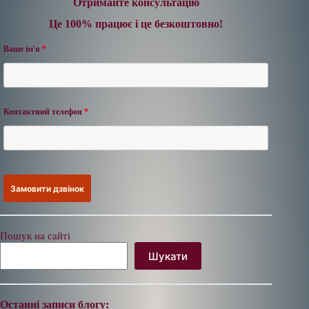
Отримайте консультацію
Це 100% працює і це безкоштовно!
Ваше ім'я
*
Контактний телефон
*
Пошук на сайті
Шукати
Останні записи блогу: