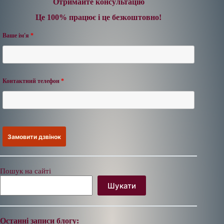
Отримайте консультацію
Це 100% працює і це безкоштовно!
Ваше ім'я
*
Контактний телефон
*
Пошук на сайті
Шукати
Останні записи блогу: