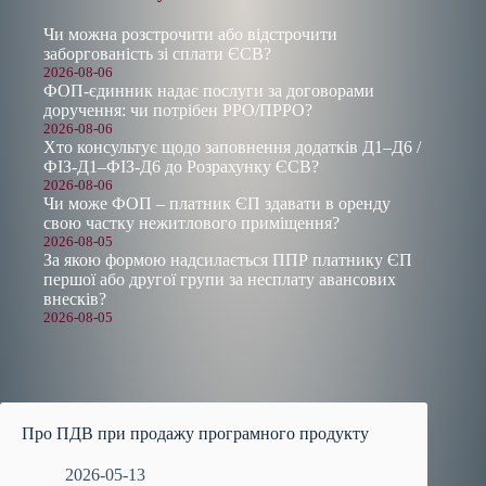
Чи можна розстрочити або відстрочити
заборгованість зі сплати ЄСВ?
2026-08-06
ФОП-єдинник надає послуги за договорами
доручення: чи потрібен РРО/ПРРО?
2026-08-06
Хто консультує щодо заповнення додатків Д1–Д6 /
ФІЗ-Д1–ФІЗ-Д6 до Розрахунку ЄСВ?
2026-08-06
Чи може ФОП – платник ЄП здавати в оренду
свою частку нежитлового приміщення?
2026-08-05
За якою формою надсилається ППР платнику ЄП
першої або другої групи за несплату авансових
внесків?
2026-08-05
Про ПДВ при продажу програмного продукту
2026-05-13